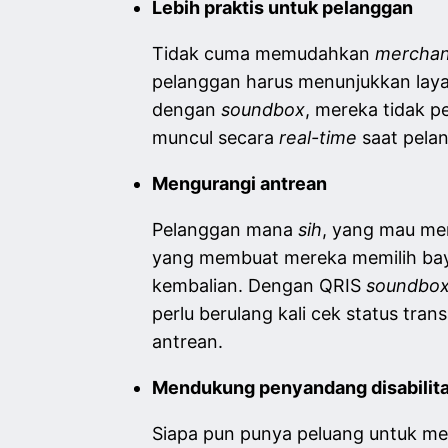
Lebih praktis untuk pelanggan
Tidak cuma memudahkan
merchan
pelanggan harus menunjukkan lay
dengan
soundbox
, mereka tidak p
muncul secara
real-time
saat pela
Mengurangi antrean
Pelanggan mana
sih
, yang mau men
yang membuat mereka memilih bay
kembalian. Dengan QRIS
soundbo
perlu berulang kali cek status tra
antrean.
Mendukung penyandang disabilit
Siapa pun punya peluang untuk me