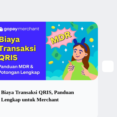
Biaya Transaksi QRIS, Panduan
Apa 
Lengkap untuk Merchant
Perh
MDR