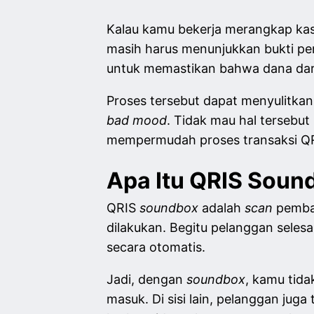
Kalau kamu bekerja merangkap kasi
masih harus menunjukkan bukti 
untuk memastikan bahwa dana dari
Proses tersebut dapat menyulitka
bad mood
. Tidak mau hal tersebut
mempermudah proses transaksi Q
Apa Itu QRIS Sou
QRIS
soundbox
adalah
scan
pemba
dilakukan. Begitu pelanggan sele
secara otomatis.
Jadi, dengan
soundbox
, kamu tida
masuk. Di sisi lain, pelanggan juga