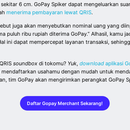
an sekitar 6 cm. GoPay Spiker dapat mengeluarkan sua
lah
menerima pembayaran lewat QRIS
.
ersebut juga akan menyebutkan nominal uang yang diin
 puluh ribu rupiah diterima GoPay.” Alhasil, kamu jad
al ini dapat mempercepat layanan transaksi, sehingg
 QRIS
soundbox
di tokomu?
Yuk
,
download
aplikasi 
 bisa mendaftarkan usahamu dengan mudah untuk me
ran, tim GoPay akan mengirimkan perangkat GoPay S
Daftar Gopay Merchant Sekarang!