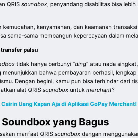
ran QRIS
soundbox
, penyandang disabilitas bisa lebi
an kemudahan, kenyamanan, dan keamanan transaksi 
isa sama-sama membangun kepercayaan dalam melaku
transfer palsu
ndbox
tidak hanya berbunyi “
ding
” atau nada singkat
ng menunjukkan bahwa pembayaran berhasil, lengkap
smu. Dengan begini, kamu pun bisa terhindar dari risi
atkan alat QRIS
soundbox
untuk
merchant
?
 Cairin Uang Kapan Aja di Aplikasi GoPay Merchant!
 Soundbox yang Bagus
rasakan manfaat QRIS
soundbox
dengan menggunakan 