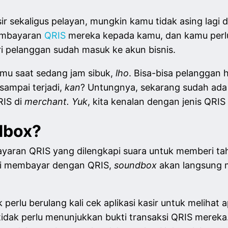
r sekaligus pelayan, mungkin kamu tidak asing lagi d
pembayaran
QRIS
mereka kepada kamu, dan kamu perlu 
 pelanggan sudah masuk ke akun bisnis.
nmu saat sedang jam sibuk,
lho
. Bisa-bisa pelanggan 
 sampai terjadi,
kan
? Untungnya, sekarang sudah ad
RIS di
merchant. Yuk
, kita kenalan dengan jenis QRIS 
ndbox?
yaran QRIS yang dilengkapi suara untuk memberi tah
sai membayar dengan QRIS,
soundbox
akan langsung m
k perlu berulang kali cek aplikasi kasir untuk meliha
 tidak perlu menunjukkan bukti transaksi QRIS mereka.