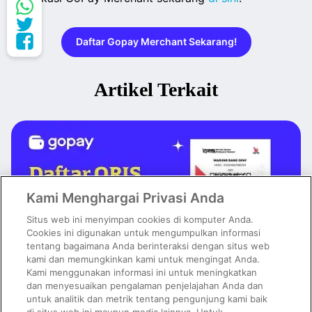
Daftar Gopay Merchant Sekarang!
Artikel Terkait
Kami Menghargai Privasi Anda
Situs web ini menyimpan cookies di komputer Anda.
Cookies ini digunakan untuk mengumpulkan informasi
tentang bagaimana Anda berinteraksi dengan situs web
kami dan memungkinkan kami untuk mengingat Anda.
Kami menggunakan informasi ini untuk meningkatkan
dan menyesuaikan pengalaman penjelajahan Anda dan
untuk analitik dan metrik tentang pengunjung kami baik
Daftar QRIS Mudah dan Cepat, Tinggal Pakai Aplikasi GoPay
Merchant!