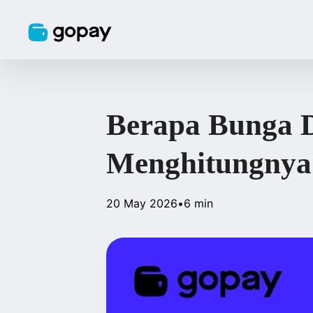
Berapa Bunga 
Menghitungnya?
20 May 2026
•
6 min