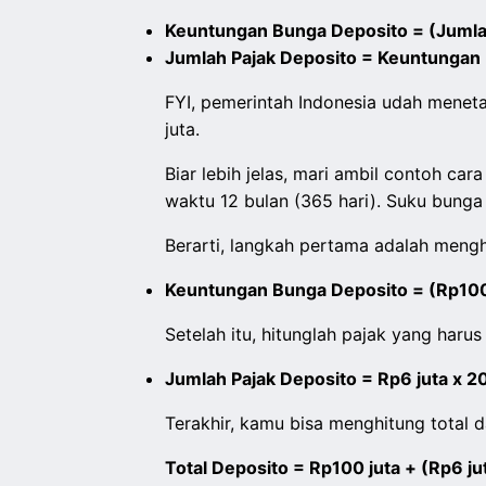
Keuntungan Bunga Deposito = (Jumlah
Jumlah Pajak Deposito = Keuntungan B
FYI, pemerintah Indonesia udah meneta
juta.
Biar lebih jelas, mari ambil contoh c
waktu 12 bulan (365 hari). Suku bung
Berarti, langkah pertama adalah meng
Keuntungan Bunga Deposito = (Rp100 
Setelah itu, hitunglah pajak yang harus
Jumlah Pajak Deposito = Rp6 juta x 20
Terakhir, kamu bisa menghitung total 
Total Deposito = Rp100 juta + (Rp6 j