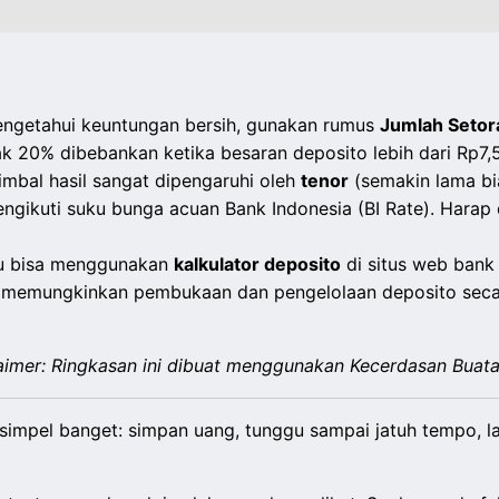
ngetahui keuntungan bersih, gunakan rumus
Jumlah Setor
k 20% dibebankan ketika besaran deposito lebih dari Rp7,5
mbal hasil sangat dipengaruhi oleh
tenor
(semakin lama bi
gikuti suku bunga acuan Bank Indonesia (BI Rate). Harap 
 bisa menggunakan
kalkulator deposito
di situs web bank 
memungkinkan pembukaan dan pengelolaan deposito secara
aimer: Ringkasan ini dibuat menggunakan Kecerdasan Buata
t simpel banget: simpan uang, tunggu sampai jatuh tempo, l