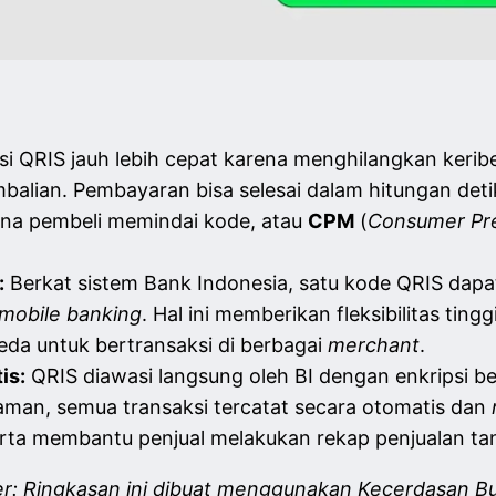
i QRIS jauh lebih cepat karena menghilangkan keribe
alian. Pembayaran bisa selesai dalam hitungan deti
ana pembeli memindai kode, atau
CPM
(
Consumer Pr
:
Berkat sistem Bank Indonesia, satu kode QRIS dap
mobile banking
. Hal ini memberikan fleksibilitas tin
eda untuk bertransaksi di berbagai
merchant
.
is:
QRIS diawasi langsung oleh BI dengan enkripsi ber
aman, semua transaksi tercatat secara otomatis dan
ta membantu penjual melakukan rekap penjualan tan
er: Ringkasan ini dibuat menggunakan Kecerdasan Bu