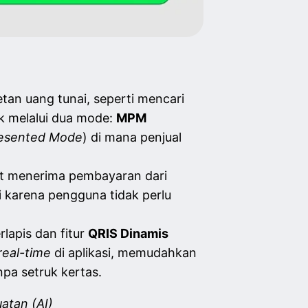
tan uang tunai, seperti mencari
k melalui dua mode:
MPM
esented Mode
) di mana penjual
at menerima pembayaran dari
ggi karena pengguna tidak perlu
lapis dan fitur
QRIS Dinamis
real-time
di aplikasi, memudahkan
pa setruk kertas.
atan (AI)