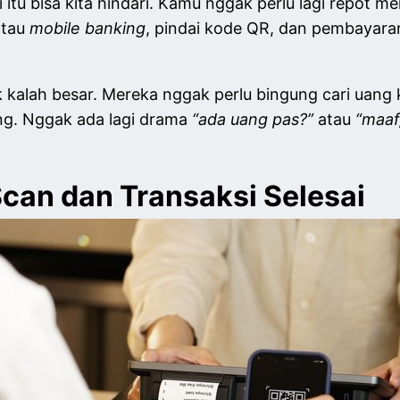
ti itu bisa kita hindari. Kamu nggak perlu lagi repot
atau
mobile banking
, pindai
kode QR, dan pembayaran
k kalah besar. Mereka nggak perlu bingung cari uang 
ang. Nggak ada lagi drama
“ada uang pas?”
atau
“maaf
 Scan dan Transaksi Selesai