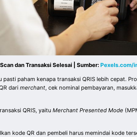
 Scan dan Transaksi Selesai | Sumber:
Pexels.com/i
 pasti paham kenapa transaksi QRIS lebih cepat. Pr
QR dari
merchant
, cek nominal pembayaran, masukkan
ransaksi QRIS, yaitu
Merchant Presented Mode
(MP
kan kode QR dan pembeli harus memindai
kode ters