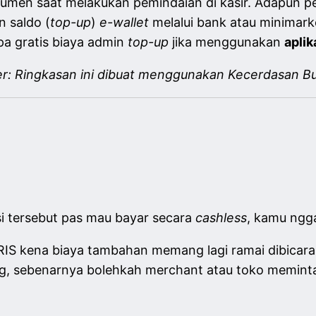
sumen saat melakukan pemindaian di kasir. Adapun p
n saldo (
top-up
)
e-wallet
melalui bank atau minimar
a gratis biaya admin
top-up
jika menggunakan
apli
er: Ringkasan ini dibuat menggunakan Kecerdasan Bu
i tersebut pas mau bayar secara
cashless
, kamu ngg
IS kena biaya tambahan memang lagi ramai dibicarak
, sebenarnya bolehkah merchant atau toko meminta 