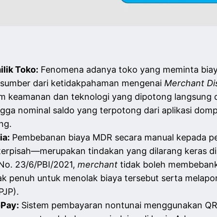
lik Toko:
Fenomena adanya toko yang meminta bia
sumber dari ketidakpahaman mengenai
Merchant Di
m keamanan dan teknologi yang dipotong langsung da
ingga nominal saldo yang terpotong dari aplikasi domp
ng.
ia:
Pembebanan biaya MDR secara manual kepada pe
terpisah—merupakan tindakan yang dilarang keras di
 No. 23/6/PBI/2021,
merchant
tidak boleh membebank
ak penuh untuk menolak biaya tersebut serta melapo
PJP).
oPay:
Sistem pembayaran nontunai menggunakan QR