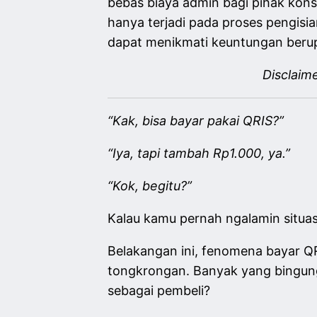
bebas biaya admin bagi pihak kon
hanya terjadi pada proses pengisia
dapat menikmati keuntungan berup
Disclaim
“Kak, bisa bayar pakai QRIS?”
“Iya, tapi tambah Rp1.000, ya.”
“Kok, begitu?”
Kalau kamu pernah ngalamin situas
Belakangan ini, fenomena bayar QR
tongkrongan. Banyak yang bingung
sebagai pembeli?