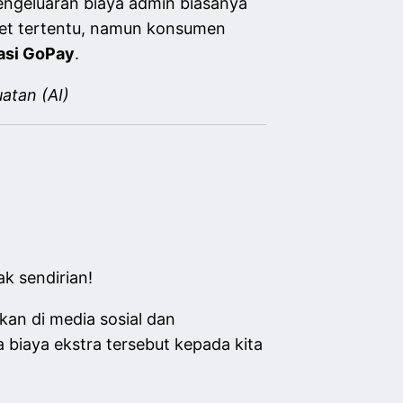
engeluaran biaya admin biasanya
ket tertentu, namun konsumen
kasi GoPay
.
atan (AI)
ak sendirian!
an di media sosial dan
biaya ekstra tersebut kepada kita