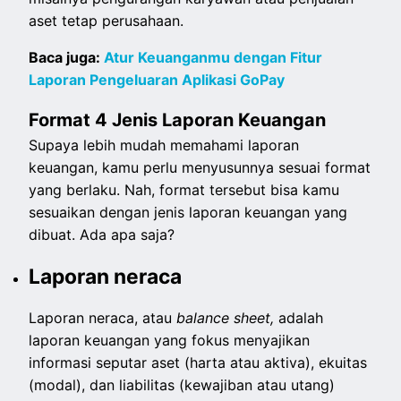
aset tetap perusahaan.
Baca juga:
Atur Keuanganmu dengan Fitur
Laporan Pengeluaran Aplikasi GoPay
Format 4 Jenis Laporan Keuangan
Supaya lebih mudah memahami laporan
keuangan, kamu perlu menyusunnya sesuai format
yang berlaku. Nah, format tersebut bisa kamu
sesuaikan dengan jenis laporan keuangan yang
dibuat. Ada apa saja?
Laporan neraca
Laporan neraca, atau
balance sheet,
adalah
laporan keuangan yang fokus menyajikan
informasi seputar aset (harta atau aktiva), ekuitas
(modal), dan liabilitas (kewajiban atau utang)