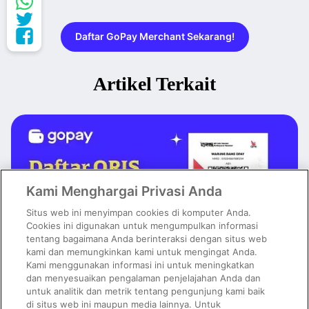
Daftar GoPay Merchant Sekarang!
Artikel Terkait
Kami Menghargai Privasi Anda
Situs web ini menyimpan cookies di komputer Anda.
Cookies ini digunakan untuk mengumpulkan informasi
tentang bagaimana Anda berinteraksi dengan situs web
kami dan memungkinkan kami untuk mengingat Anda.
Kami menggunakan informasi ini untuk meningkatkan
dan menyesuaikan pengalaman penjelajahan Anda dan
untuk analitik dan metrik tentang pengunjung kami baik
Daftar QRIS Mudah dan Cepat, Tinggal Pakai Aplikasi GoPay
Merchant!
di situs web ini maupun media lainnya. Untuk