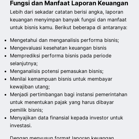
Fungsi dan Manfaat Laporan Keuangan
Lebih dari sekadar catatan berisi angka, laporan
keuangan menyimpan banyak fungsi dan manfaat
untuk bisnis kamu. Berikut beberapa di antaranya:
Mengetahui dan menganalisis performa bisnis;
Mengevaluasi kesehatan keuangan bisnis
Memprediksi performa bisnis pada periode
selanjutnya;
Menganalisis potensi pemasukan bisnis;
Menilai kemampuan bisnis untuk membayar
kewajiban utang;
Menjadi pertimbangan bagi instansi pemerintahan
untuk menentukan pajak yang harus dibayar
pemilik bisnis;
Menyajikan data finansial kepada investor untuk
investasi.
Dengan menyusun format laporan keuangan