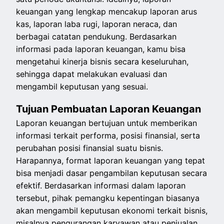
keuangan yang lengkap mencakup laporan arus
kas, laporan laba rugi, laporan neraca, dan
berbagai catatan pendukung. Berdasarkan
informasi pada laporan keuangan, kamu bisa
mengetahui kinerja bisnis secara keseluruhan,
sehingga dapat melakukan evaluasi dan
mengambil keputusan yang sesuai.
Tujuan Pembuatan Laporan Keuangan
Laporan keuangan bertujuan untuk memberikan
informasi terkait performa, posisi finansial, serta
perubahan posisi finansial suatu bisnis.
Harapannya, format laporan keuangan yang tepat
bisa menjadi dasar pengambilan keputusan secara
efektif. Berdasarkan informasi dalam laporan
tersebut, pihak pemangku kepentingan biasanya
akan mengambil keputusan ekonomi terkait bisnis,
misalnya pengurangan karyawan atau penjualan