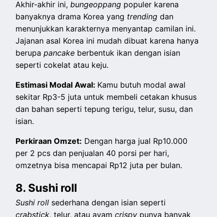
Akhir-akhir ini,
bungeoppang
populer karena
banyaknya drama Korea yang
trending
dan
menunjukkan karakternya menyantap camilan ini.
Jajanan asal Korea ini mudah dibuat karena hanya
berupa
pancake
berbentuk ikan dengan isian
seperti cokelat atau keju.
Estimasi Modal Awal:
Kamu butuh modal awal
sekitar Rp3-5 juta untuk membeli cetakan khusus
dan bahan seperti tepung terigu, telur, susu, dan
isian.
Perkiraan Omzet:
Dengan harga jual Rp10.000
per 2 pcs dan penjualan 40 porsi per hari,
omzetnya bisa mencapai Rp12 juta per bulan.
8. Sushi roll
Sushi roll
sederhana dengan isian seperti
crabstick
, telur, atau ayam
crispy
punya banyak