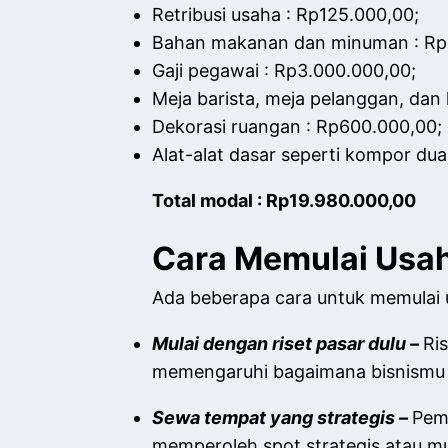
Retribusi usaha
: Rp125.000,00;
Bahan makanan dan minuman
:
Rp
Gaji pegawai
:
Rp3.000.000,00;
Meja barista, meja pelanggan, dan
Dekorasi ruangan
:
Rp600.000,00;
Alat-alat dasar seperti kompor dua
Total modal
:
Rp19.980.000,00
Cara Memulai Usah
Ada beberapa cara untuk memulai
Mulai dengan riset pasar dulu –
Ri
memengaruhi bagaimana bisnismu b
Sewa tempat yang strategis –
Pem
memperoleh spot strategis atau mu