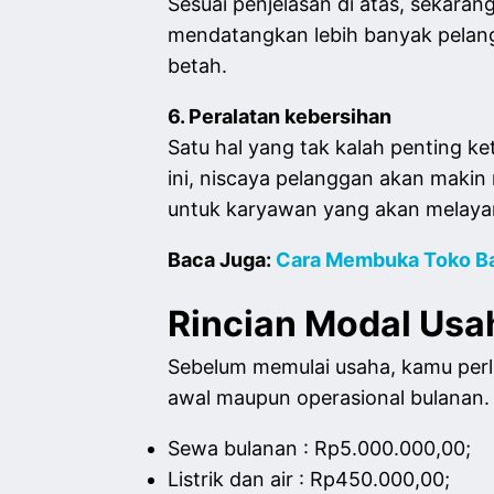
Sesuai penjelasan di atas, sekaran
mendatangkan lebih banyak pelang
betah.
6. Peralatan kebersihan
Satu hal yang tak kalah penting k
ini, niscaya pelanggan akan maki
untuk karyawan yang akan melayan
Baca Juga:
Cara Membuka Toko Ba
Rincian Modal Usa
Sebelum memulai usaha, kamu perlu
awal maupun operasional bulanan. 
Sewa bulanan
:
Rp5.000.000,00;
Listrik dan air
:
Rp450.000,00;