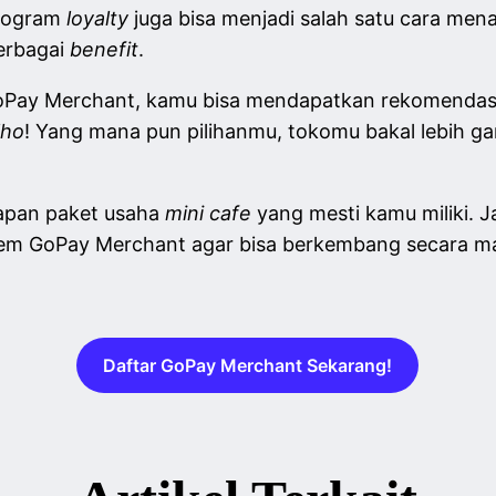
rogram
loyalty
juga bisa menjadi salah satu cara men
erbagai
benefit
.
oPay Merchant, kamu bisa mendapatkan rekomendasi
lho
! Yang mana pun pilihanmu, tokomu bakal lebih g
kapan paket usaha
mini cafe
yang mesti kamu miliki. J
tem
GoPay Merchant
agar bisa berkembang secara m
Daftar GoPay Merchant Sekarang!