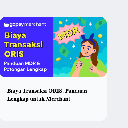
Biaya Transaksi QRIS, Panduan
A
Lengkap untuk Merchant
P
M