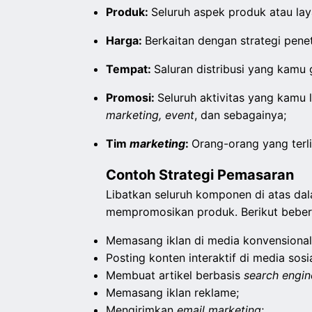
Produk:
Seluruh aspek produk atau lay
Harga:
Berkaitan dengan strategi pene
Tempat:
Saluran distribusi yang kamu 
Promosi:
Seluruh aktivitas yang kamu
marketing, event
, dan sebagainya;
Tim
marketing
:
Orang-orang yang terl
Contoh Strategi Pemasaran
Libatkan seluruh komponen di atas da
mempromosikan produk. Berikut bebera
Memasang iklan di media konvensional s
Posting konten interaktif di media sosia
Membuat artikel berbasis
search engin
Memasang iklan reklame;
Mengirimkan
email marketing
;